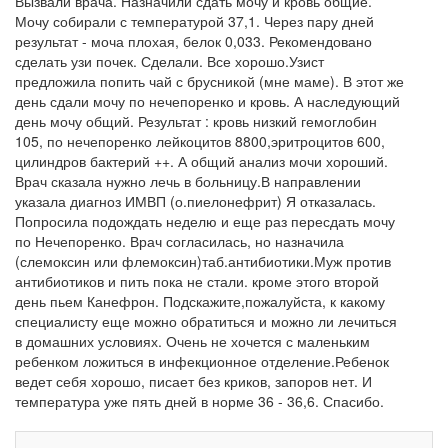
Вызвали врача. Назначили сдать мочу и кровь общие.
Мочу собирали с температурой 37,1. Через пару дней
результат - моча плохая, белок 0,033. Рекомендовано
сделать узи почек. Сделали. Все хорошо.Узист
предложила попить чай с брусникой (мне маме). В этот же
день сдали мочу по нечепоренко и кровь. А наследующий
день мочу общий. Результат : кровь низкий гемоглобин
105, по нечепоренко лейкоцитов 8800,эритроцитов 600,
цилиндров бактерий ++. А общий анализ мочи хороший.
Врач сказала нужно лечь в больницу.В направлении
указала диагноз ИМВП (о.пиелонефрит) Я отказалась.
Попросила подождать неделю и еще раз пересдать мочу
по Нечепоренко. Врач согласилась, но назначила
(слемоксин или флемоксин)таб.антибиотики.Муж против
антибиотиков и пить пока не стали. кроме этого второй
день пьем Канефрон. Подскажите,пожалуйста, к какому
специалисту еще можно обратиться и можно ли лечиться
в домашних условиях. Очень не хочется с маленьким
ребенком ложиться в инфекционное отделение.Ребенок
ведет себя хорошо, писает без криков, запоров нет. И
температура уже пять дней в норме 36 - 36,6. Спасибо.