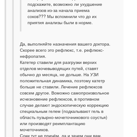
подскажите, возможно ли ухудшение
анализов из-за начала приема
соков??? Мы вспомнили что до их
приятия анализы были в норме.
Да, выполняйте назначения вашего доктора.
Скорее всего это рефлюкс, т.е. рефлюкс-
нефропатия.
Катетер ставили для разгрузки верхих
отделов мочевыводящих путей, ставят
обычно до месяца, не дольше. На УЗИ
положительная динамика, поэтому катетр
больше не ставили. Лечение рефлюксов
совсем другое. Воможно самопроизвольное
исчезновение рефлюксов, в противном
случае делают эндоскопическую коррекцию
специальным гелем (подкалывают гель в
область пузырно-мочеточникового соустья)
или производят реимплантацию
мочеточников.
Соки тут не причём, да и зачем они вам.