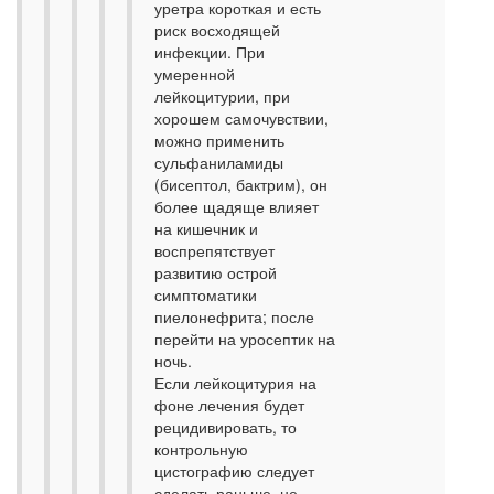
уретра короткая и есть
риск восходящей
инфекции. При
умеренной
лейкоцитурии, при
хорошем самочувствии,
можно применить
сульфаниламиды
(бисептол, бактрим), он
более щадяще влияет
на кишечник и
воспрепятствует
развитию острой
симптоматики
пиелонефрита; после
перейти на уросептик на
ночь.
Если лейкоцитурия на
фоне лечения будет
рецидивировать, то
контрольную
цистографию следует
сделать раньше, не