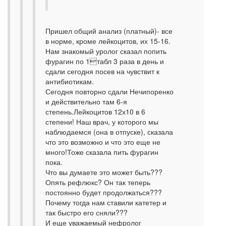
Пришел общий анализ (платный)- все
в норме, кроме лейкоцитов, их 15-16.
Нам знакомый уролог сказал попить
фурагин по 1табл 3 раза в день и
сдали сегодня посев на чувствит к
антибиотикам.
Сегодня повторно сдали Нечипоренко
и действительно там 6-я
степень.Лейкоцитов 12х10 в 6
степени! Наш врач, у которого мы
наблюдаемся (она в отпуске), сказала
что это возможно и что это еще не
много!Тоже сказала пить фурагин
пока.
Что вы думаете это может быть???
Опять рефлюкс? Он так теперь
постоянно будет продолжаться???
Почему тогда нам ставили катетер и
так быстро его сняли???
И еще уважаемый нефролог