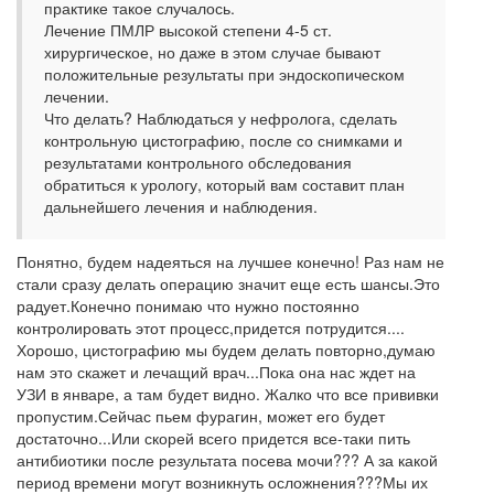
практике такое случалось.
Лечение ПМЛР высокой степени 4-5 ст.
хирургическое, но даже в этом случае бывают
положительные результаты при эндоскопическом
лечении.
Что делать? Наблюдаться у нефролога, сделать
контрольную цистографию, после со снимками и
результатами контрольного обследования
обратиться к урологу, который вам составит план
дальнейшего лечения и наблюдения.
Понятно, будем надеяться на лучшее конечно! Раз нам не
стали сразу делать операцию значит еще есть шансы.Это
радует.Конечно понимаю что нужно постоянно
контролировать этот процесс,придется потрудится....
Хорошо, цистографию мы будем делать повторно,думаю
нам это скажет и лечащий врач...Пока она нас ждет на
УЗИ в январе, а там будет видно. Жалко что все прививки
пропустим.Сейчас пьем фурагин, может его будет
достаточно...Или скорей всего придется все-таки пить
антибиотики после результата посева мочи??? А за какой
период времени могут возникнуть осложнения???Мы их