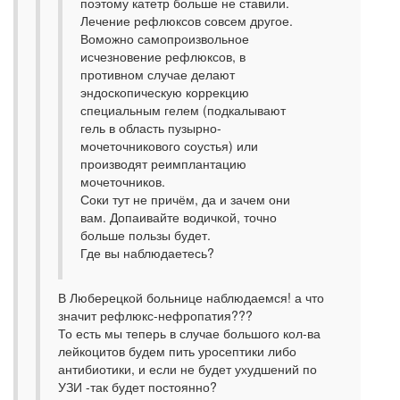
поэтому катетр больше не ставили.
Лечение рефлюксов совсем другое.
Воможно самопроизвольное
исчезновение рефлюксов, в
противном случае делают
эндоскопическую коррекцию
специальным гелем (подкалывают
гель в область пузырно-
мочеточникового соустья) или
производят реимплантацию
мочеточников.
Соки тут не причём, да и зачем они
вам. Допаивайте водичкой, точно
больше пользы будет.
Где вы наблюдаетесь?
В Люберецкой больнице наблюдаемся! а что
значит рефлюкс-нефропатия???
То есть мы теперь в случае большого кол-ва
лейкоцитов будем пить уросептики либо
антибиотики, и если не будет ухудшений по
УЗИ -так будет постоянно?