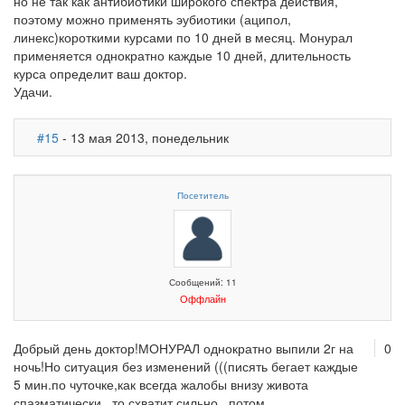
но не так как антибиотики широкого спектра действия,
поэтому можно применять эубиотики (аципол,
линекс)короткими курсами по 10 дней в месяц. Монурал
применяется однократно каждые 10 дней, длительность
курса определит ваш доктор.
Удачи.
#15
- 13 мая 2013, понедельник
Посетитель
Сообщений: 11
Оффлайн
Добрый день доктор!МОНУРАЛ однократно выпили 2г на
0
ночь!Но ситуация без изменений (((писять бегает каждые
5 мин.по чуточке,как всегда жалобы внизу живота
спазматически...то схватит сильно...потом