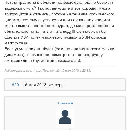
Нет ли красноты в области половых органов, не было ли
задержки стула? Так по лейкоцитам всё хорошо, много
эритроцитов + клиника , похоже на течение хронического
цистита; поэтому спустя сутки при сохранении клиники
можно выпить повторно монурал, до месяца канефрон и
обязательно пить, пить и пить воду!!! Сейчас хотя бы
сделать УЗИ почек и мочевого пузыря и УЗИ органов
малого таза.
Если улучшений не будет (хотя по анализ положительная
динамика), то нужно пересмотреть терапию,группу
амоксицилина (аугментин, амоксиклав).
Редактировалось: 1 раз (Последний: 15 мая 2013 в 23:33)
#20
- 16 мая 2013, четверг
Посетитель