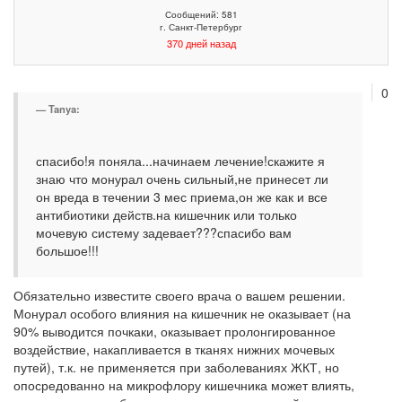
Сообщений: 581
г. Санкт-Петербург
370 дней назад
0
Tanya:
спасибо!я поняла...начинаем лечение!скажите я
знаю что монурал очень сильный,не принесет ли
он вреда в течении 3 мес приема,он же как и все
антибиотики действ.на кишечник или только
мочевую систему задевает???спасибо вам
большое!!!
Обязательно известите своего врача о вашем решении.
Монурал особого влияния на кишечник не оказывает (на
90% выводится почкаки, оказывает пролонгированное
воздействие, накапливается в тканях нижних мочевых
путей), т.к. не применяется при заболеваниях ЖКТ, но
опосредованно на микрофлору кишечника может влиять,