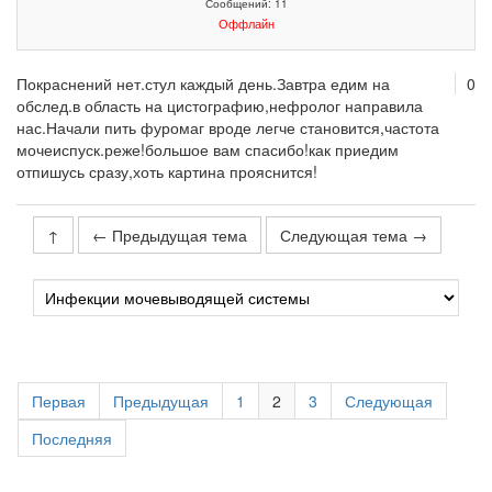
Сообщений: 11
Оффлайн
Покраснений нет.стул каждый день.Завтра едим на
0
обслед.в область на цистографию,нефролог направила
нас.Начали пить фуромаг вроде легче становится,частота
мочеиспуск.реже!большое вам спасибо!как приедим
отпишусь сразу,хоть картина прояснится!
↑
← Предыдущая тема
Следующая тема →
Первая
Предыдущая
1
2
3
Следующая
Последняя