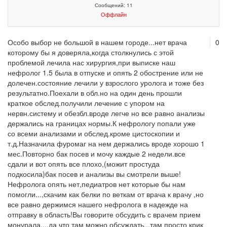
Сообщений: 11
Оффлайн
Особо выбор не большой в нашем городе...нет врача
0
которому бы я доверяла,когда столкнулись с этой
проблемой лечила нас хирургия,при выписке наш
нефролог 1.5 была в отпуске и опять 2 обострение или не
долечен.состояние лечили у взрослого уролога и тоже без
результатно.Поехали в обл.но на один день прошли
краткое обслед.получили лечение с упором на
нервн.систему и обезбл.вроде легче но все равно анализы
держались на границах нормы.К нефрологу попали уже
со всеми анализами и обслед.кроме цистоскопии и
т.д.Назначила фуромаг на нем держались вроде хорошо 1
мес.Повторно бак посев и мочу каждые 2 недели.все
сдали и вот опять все плохо,(можит простуда
подкосила)бак посев и анализы вы смотрели выше!
Нефролога опять нет,педиатров нет которые бы нам
помогли...,скачим как белки по веткам от врача к врачу ,но
все равно держимся нашего нефролога в надежде на
отправку в область!Вы говорите обсудить с врачем прием
монурала....да что там можно обсуждать...там просто крик