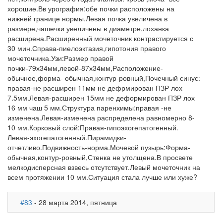
хорошие.Вв урография:обе почки расположены на
нижней границе нормы.Левая почка увеличена в
размере,чашечки увеличены в диаметре,лоханка
расширена.Расширенный мочеточник контрастируется с
30 мин.Справа-пиелоэктазия,гипотония правого
мочеточника.Узи:Размер правой
почки-79х34мм,левой-87х34мм,Расположение-
обычное,форма- обычная,контур-ровный,Почечный синус:
правая-не расширен 11мм не дефрмирован ПЗР лох
7.5мм.Левая-расширен 15мм не деформирован ПЗР лох
16 мм чаш 5 мм.Структура паренхимы:правая -не
изменена.Левая-изменена распределена равномерно 8-
10 мм.Корковый слой:Правая-гипоэхогепатогенный.
Левая-эхогепатогенный.Пирамидки-
отчетливо.Подвижность-норма.Мочевой пузырь:Форма-
обычная,контур-ровный,Стенка не утолщена.В просвете
мелкодисперсная взвесь отсутствует.Левый мочеточник на
всем протяжении 10 мм.Ситуация стала лучше или хуже?
#83
- 28 марта 2014, пятница