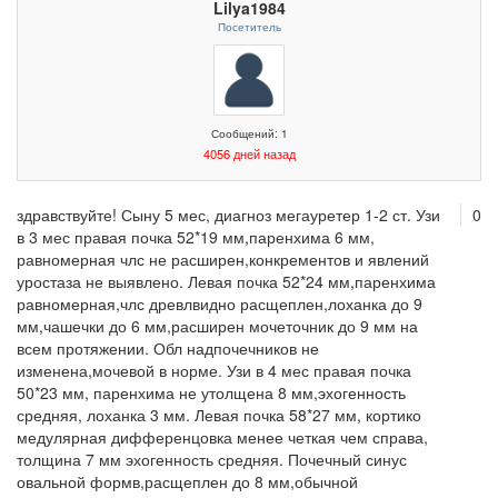
Lilya1984
Посетитель
Сообщений: 1
4056 дней назад
здравствуйте! Сыну 5 мес, диагноз мегауретер 1-2 ст. Узи
0
в 3 мес правая почка 52*19 мм,паренхима 6 мм,
равномерная члс не расширен,конкрементов и явлений
уростаза не выявлено. Левая почка 52*24 мм,паренхима
равномерная,члс древлвидно расщеплен,лоханка до 9
мм,чашечки до 6 мм,расширен мочеточник до 9 мм на
всем протяжении. Обл надпочечников не
изменена,мочевой в норме. Узи в 4 мес правая почка
50*23 мм, паренхима не утолщена 8 мм,эхогенность
средняя, лоханка 3 мм. Левая почка 58*27 мм, кортико
медулярная дифференцовка менее четкая чем справа,
толщина 7 мм эхогенность средняя. Почечный синус
овальной формв,расщеплен до 8 мм,обычной