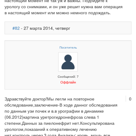
настоящий момент не так уж и важны. Подойдите к
урологу со снимками, и он уже решит нужна вам операция
в настоящий момент или можно немного подождать.
#82
- 27 марта 2014, четверг
Посетитель
Сообщений: 7
Оффлайн
Здравствуйте доктор!Мы легли на повторное
0
обследование,заключение-В ходе данног обследования
по данным узи почек и в.в урографии в динамике
(06.2012)картина уретрогидронефроза слева 1
степени.Данных за пиелонефрит нет.Консультирована
урологом,показаний к оперативному лечению
нет,контроль через 3 года.Анализы: кровь ,моча- все