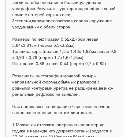
легли на обследование в больницу,сделали
урографию.Результат - уретерогидронефроз левой
почки с потерей коркого слоя
3степени,каликопиелоэктазия справа,нарушение
уродинамики с обеих сторон.
Размеры почек: правая 5,52х2,76см левая
5,84х3,81см (норма 5,3х3,2см)
Толщина коры :правая 1,5 х 1,43х 1,82см левая 0,9
х 0,93 х 0,76 (норма 1,7х1,6х1,3см)
Пи :правая 0,86 ,левая 0,44 (норма 0,7 х 0,82)
Результаты цистографии:мочевой пузырь
неправильной формы,обычных размеров,с
ровными контурами,уретра не расширена,везико-
ренальный рефлюкс не выявлен.
Нас напрвляют на операцию через месяц,очень
важно ваше мнение по этим диагнозам.
1.Можно ли отложить операцию например до
годика,в надежде что дозреют органы (родился в
37-38 недель.вес 3010кг,рост 50см)и все