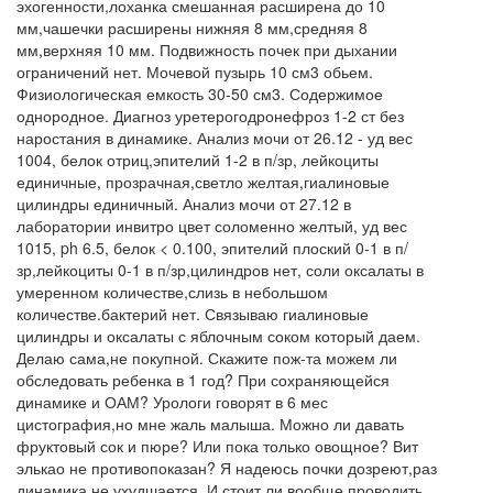
эхогенности,лоханка смешанная расширена до 10
мм,чашечки расширены нижняя 8 мм,средняя 8
мм,верхняя 10 мм. Подвижность почек при дыхании
ограничений нет. Мочевой пузырь 10 см3 обьем.
Физиологическая емкость 30-50 см3. Содержимое
однородное. Диагноз уретерогодронефроз 1-2 ст без
наростания в динамике. Анализ мочи от 26.12 - уд вес
1004, белок отриц,эпителий 1-2 в п/зр, лейкоциты
единичные, прозрачная,светло желтая,гиалиновые
цилиндры единичный. Анализ мочи от 27.12 в
лаборатории инвитро цвет соломенно желтый, уд вес
1015, ph 6.5, белок < 0.100, эпителий плоский 0-1 в п/
зр,лейкоциты 0-1 в п/зр,цилиндров нет, соли оксалаты в
умеренном количестве,слизь в небольшом
количестве.бактерий нет. Связываю гиалиновые
цилиндры и оксалаты с яблочным соком который даем.
Делаю сама,не покупной. Скажите пож-та можем ли
обследовать ребенка в 1 год? При сохраняющейся
динамике и ОАМ? Урологи говорят в 6 мес
цистография,но мне жаль малыша. Можно ли давать
фруктовый сок и пюре? Или пока только овощное? Вит
элькао не противопоказан? Я надеюсь почки дозреют,раз
динамика не ухудшается. И стоит ли вообще проводить