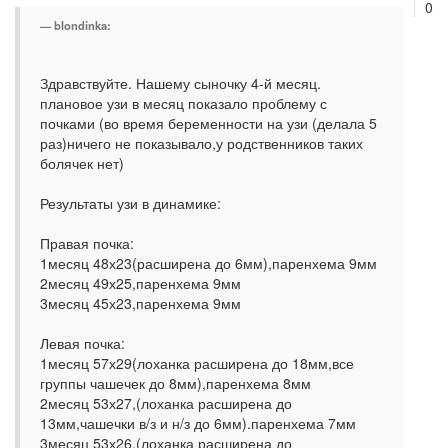
0
blondinka:
Здравствуйте. Нашему сыночку 4-й месяц.
плановое узи в месяц показало проблему с
почками (во время беременности на узи (делала 5
раз)ничего не показывало,у родственников таких
болячек нет)
Результаты узи в динамике:
Правая почка:
1месяц 48х23(расширена до 6мм),паренхема 9мм
2месяц 49х25,паренхема 9мм
3месяц 45х23,паренхема 9мм
Левая почка:
1месяц 57х29(лоханка расширена до 18мм,все
группы чашечек до 8мм),паренхема 8мм
2месяц 53х27,(лоханка расширена до
13мм,чашечки в/з и н/з до 6мм).паренхема 7мм
3месяц 53х26,(лоханка расширена до