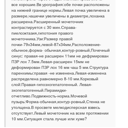
все хорошие.Вв урография:обе почки расположены
на нижней границе нормы.Левая почка увеличена в
размере,чашечки увеличены в диаметре,лоханка
расширена.Расширенный мочеточник
контрастируется с 30 мин.Справа-
пиелоэктазия,гипотония правого
мочеточника.Узи:Размер правой
почки-79х34мм,левой-87х34мм,Расположение-
обычное,форма- обычная,контур-ровный,Почечный
синус: правая-не расширен 11мм не дефрмирован
ПЗР лох 7.5мм.Левая-расширен 15мм не
деформирован ПЗР лох 16 мм чаш 5 мм.Структура
паренхимы:правая -не изменена.Левая-изменена
распределена равномерно 8-10 мм.Корковый
слой:Правая-гипоэхогепатогенный. Левая-
эхогепатогенный.Пирамидки-
отчетливо.Подвижность-норма.Мочевой
пузырь:Форма-обычная,контур-ровный,Стенка не
утолщена.В просвете мелкодисперсная взвесь
отсутствует.Левый мочеточник на всем протяжении
10 мм.Ситуация стала лучше или хуже?