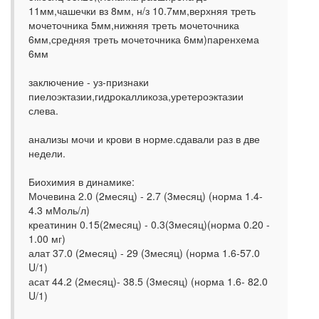
11мм,чашечки вз 8мм, н/з 10.7мм,верхняя треть
мочеточника 5мм,нижняя треть мочеточника
6мм,средняя треть мочеточника 6мм)паренхема
6мм
заключение - уз-признаки
пиелоэктазии,гидрокалликоза,уретероэктазии
слева.
анализы мочи и крови в норме.сдавали раз в две
недели.
Биохимия в динамике:
Мочевина 2.0 (2месяц) - 2.7 (3месяц) (норма 1.4-
4.3 мМоль/л)
креатинин 0.15(2месяц) - 0.3(3месяц)(норма 0.20 -
1.00 мг)
алат 37.0 (2месяц) - 29 (3месяц) (норма 1.6-57.0
U/1)
асат 44.2 (2месяц)- 38.5 (3месяц) (норма 1.6- 82.0
U/1)