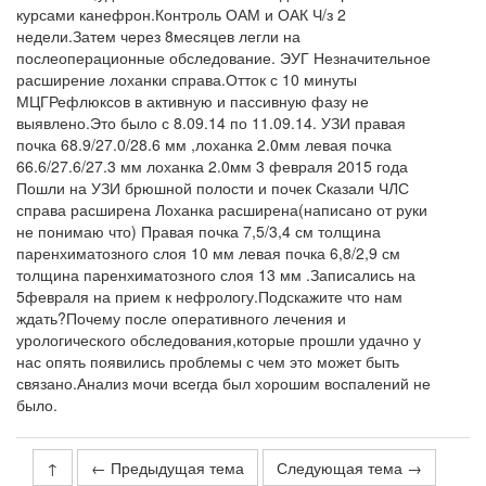
курсами канефрон.Контроль ОАМ и ОАК Ч/з 2
недели.Затем через 8месяцев легли на
послеоперационные обследование. ЭУГ Незначительное
расширение лоханки справа.Отток с 10 минуты
МЦГРефлюксов в активную и пассивную фазу не
выявлено.Это было с 8.09.14 по 11.09.14. УЗИ правая
почка 68.9/27.0/28.6 мм ,лоханка 2.0мм левая почка
66.6/27.6/27.3 мм лоханка 2.0мм 3 февраля 2015 года
Пошли на УЗИ брюшной полости и почек Сказали ЧЛС
справа расширена Лоханка расширена(написано от руки
не понимаю что) Правая почка 7,5/3,4 см толщина
паренхиматозного слоя 10 мм левая почка 6,8/2,9 см
толщина паренхиматозного слоя 13 мм .Записались на
5февраля на прием к нефрологу.Подскажите что нам
ждать?Почему после оперативного лечения и
урологического обследования,которые прошли удачно у
нас опять появились проблемы с чем это может быть
связано.Анализ мочи всегда был хорошим воспалений не
было.
↑
← Предыдущая тема
Следующая тема →