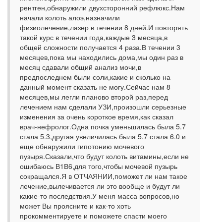
рентген,обнаружили двухсторонний рефлюкс.Нам
начали колоть алоэ,назначили
физиолечение,лазер в течении 8 дней.И повторять
такой курс в течении года,каждые 3 месяца,в
общей сложности получается 4 раза.В течении 3
месяцев,пока мы находились дома,мы один раз в
месяц сдавали общий анализ мочи,в
предпоследнем были соли,какие и сколько на
данный момент сказать не могу.Сейчас нам 8
месяцев,мы легли планово второй раз,перед
лечением нам сделали УЗИ,произошли серьезные
изменения за очень короткое время,как сказал
врач-нефролог.Одна почка уменьшилась была 5.7
стала 5.3,другая увеличилась была 5.7 стала 6.0 и
еще обнаружили гипотонию мочевого
пузыря.Сказали,что будут колоть витамины,если не
ошибаюсь В1В6,для того,чтобы мочевой пузырь
сокращался.Я в ОТЧАЯНИИ,поможет ли нам такое
лечение,вылечивается ли это вообще и будут ли
какие-то последствия.У меня масса вопросов,но
может Вы проясните и как-то хоть
прокомментируете и поможете спасти моего