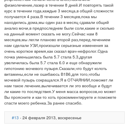
физиолечение,лазер в течении 8 дней.И повторять такой
курс в течении года,каждые 3 месяца,в общей сложности
получается 4 раза.В течении 3 месяцев,пока мы
находились дома,мы один раз в месяц сдавали общий
анализ мочи,в предпоследнем были соли,какие и сколько
на данный момент сказать не могу.Сейчас нам 8
месяцев,мы легли планово второй раз,перед лечением
нам сделали УЗИ,произошли серьезные изменения за
очень короткое время,как сказал врач-нефролог.Одна
почка уменьшилась была 5.7 стала 5.3,другая
увеличилась была 5.7 стала 6.0 и еще обнаружили
гипотонию мочевого пузыря.Сказали,что будут колоть
витамины,если не ошибаюсь В1В6,для того,чтобы
мочевой пузырь сокращался.Я в ОТЧАЯНИИ,поможет ли
нам такое лечение,вылечивается ли это вообще и будут
ли какие-то последствия.У меня масса вопросов,но может
Вы проясните и как-то хоть прокомментируете и поможете
спасти моего ребенка.За ранее спасибо.
#13
- 24 февраля 2013, воскресенье