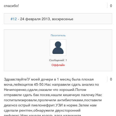
спасибо!
0
#12
- 24 февраля 2013, воскресенье
Посетитель
Сообщений: 1
Оффлайн
Здравствуйте!У моей дочери в 1 месяц была плохая
0
моча,лейкоцитов 45-50.Нас направили сдать анализ по
Нечипоренко,сдали,сказали что хороший.Потом
отправили сдать бак посев,нашли кишечную палочку.Нас
госпитализировали,пролечили антибиотиками,поставили
диагноз острый пиелонефрит.УЗИ в норме.Затем нам
сделали рентген,обнаружили двухсторонний
рефлюкс.Нам начали колоть алоэ,назначили