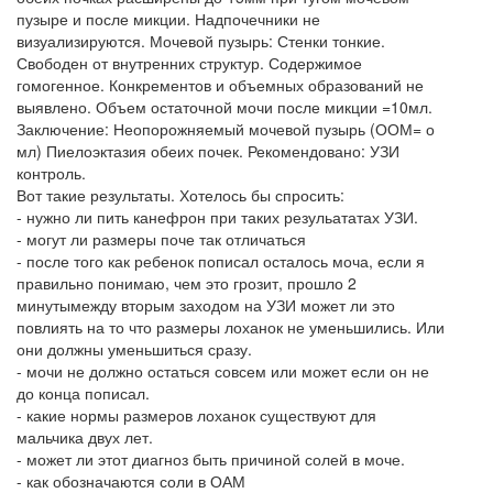
пузыре и после микции. Надпочечники не
визуализируются. Мочевой пузырь: Стенки тонкие.
Свободен от внутренних структур. Содержимое
гомогенное. Конкрементов и объемных образований не
выявлено. Объем остаточной мочи после микции =10мл.
Заключение: Неопорожняемый мочевой пузырь (ООМ= о
мл) Пиелоэктазия обеих почек. Рекомендовано: УЗИ
контроль.
Вот такие результаты. Хотелось бы спросить:
- нужно ли пить канефрон при таких резульататах УЗИ.
- могут ли размеры поче так отличаться
- после того как ребенок пописал осталось моча, если я
правильно понимаю, чем это грозит, прошло 2
минутымежду вторым заходом на УЗИ может ли это
повлиять на то что размеры лоханок не уменьшились. Или
они должны уменьшиться сразу.
- мочи не должно остаться совсем или может если он не
до конца пописал.
- какие нормы размеров лоханок существуют для
мальчика двух лет.
- может ли этот диагноз быть причиной солей в моче.
- как обозначаются соли в ОАМ