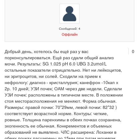
Сообщений: 4
Оффлайн
Добрый день, хотелось бы ещё раз у вас
0
порконсультироваться. Ещё раз сдали общий анализ
мочи. Результаты: SG 1.025 pH 6.0 UBG 3.2umol/L
остальные показатели отрицательно. Нет ни лейкоцитов,
ни эритроцитов, ни солей. Сходили на прием к
нефрологу: диагноз - кристаллурия; канефрон -10кап х
2р. 10 дней; УЗИ почек; ОАМ через две недели. Сделали
УЗИ почек: расположены в типичном месте. В положении
стоя месторасположения не меняют. Форма обычная.
Размеры: правой почки: 70*29мм, левой почки: 82*32 )
соответствует возрастной норме. Контуры: четкие,
ровные. Толщина паренхимы в обеих почках сохранена,
эхогенность ее обычная. Конкрементов и объемных
образований не выявлено. ЧЛС расширена: Лоханки в
обеих почках расширены до 15мм при тугом мочевом