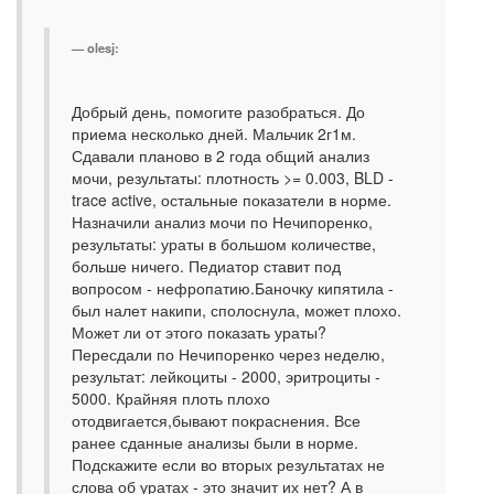
olesj:
Добрый день, помогите разобраться. До
приема несколько дней. Мальчик 2г1м.
Сдавали планово в 2 года общий анализ
мочи, результаты: плотность >= 0.003, BLD -
trace active, остальные показатели в норме.
Назначили анализ мочи по Нечипоренко,
результаты: ураты в большом количестве,
больше ничего. Педиатор ставит под
вопросом - нефропатию.Баночку кипятила -
был налет накипи, сполоснула, может плохо.
Может ли от этого показать ураты?
Пересдали по Нечипоренко через неделю,
результат: лейкоциты - 2000, эритроциты -
5000. Крайняя плоть плохо
отодвигается,бывают покраснения. Все
ранее сданные анализы были в норме.
Подскажите если во вторых результатах не
слова об уратах - это значит их нет? А в