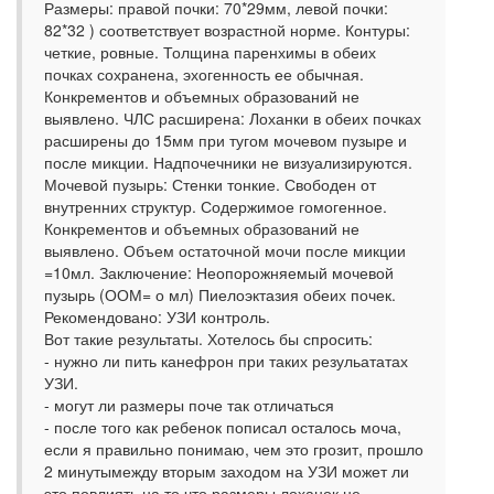
Размеры: правой почки: 70*29мм, левой почки:
82*32 ) соответствует возрастной норме. Контуры:
четкие, ровные. Толщина паренхимы в обеих
почках сохранена, эхогенность ее обычная.
Конкрементов и объемных образований не
выявлено. ЧЛС расширена: Лоханки в обеих почках
расширены до 15мм при тугом мочевом пузыре и
после микции. Надпочечники не визуализируются.
Мочевой пузырь: Стенки тонкие. Свободен от
внутренних структур. Содержимое гомогенное.
Конкрементов и объемных образований не
выявлено. Объем остаточной мочи после микции
=10мл. Заключение: Неопорожняемый мочевой
пузырь (ООМ= о мл) Пиелоэктазия обеих почек.
Рекомендовано: УЗИ контроль.
Вот такие результаты. Хотелось бы спросить:
- нужно ли пить канефрон при таких резульататах
УЗИ.
- могут ли размеры поче так отличаться
- после того как ребенок пописал осталось моча,
если я правильно понимаю, чем это грозит, прошло
2 минутымежду вторым заходом на УЗИ может ли
это повлиять на то что размеры лоханок не