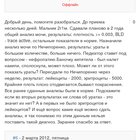
Оффлайн
Добрый день, помогите разобраться. До приема
0
несколько дней. Мальчик 2г1м. Сдавали планово в 2 года
общий анализ мочи, результаты: плотность >= 0.003, BLD
- trace active, остальные показатели в норме. Назначили
анализ мочи по Нечипоренко, результаты: ураты в
большом количестве, больше ничего. Педиатор ставит под
вопросом - нефропатию.Баночку кипятила - был налет
накипи, сполоснула, может плохо. Может ли от этого
показать ураты? Пересдали по Нечипоренко через
неделю, результат: лейкоциты - 2000, эритроциты - 5000.
Крайняя плоть плохо отодвигается,бывают покраснения.
Все ранее сданные анализы были в норме. Подскажите
если во вторых результатах не слова об уратах - это
значит их нет? А в первых не было эритроцитов и
лейкоцитов? И ещё вопрос какие ещё можно сдать
анализы, я так понимаю по этим данным нельзя
поставить такой диагноз. Заранее спасибо за ответ.
#6
- 2 марта 2012, пятница