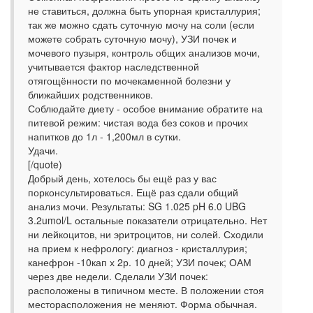
не ставиться, должна быть упорная кристаллурия;
так же можно сдать суточную мочу на соли (если
можете собрать суточную мочу), УЗИ почек и
мочевого пузыря, контроль общих анализов мочи,
учитывается фактор наследственной
отягощённости по мочекаменной болезни у
ближайших родственников.
Соблюдайте диету - особое внимание обратите на
питевой режим: чистая вода без соков и прочих
напитков до 1л - 1,200мл в сутки.
Удачи.
[/quote)
Добрый день, хотелось бы ещё раз у вас
порконсультироваться. Ещё раз сдали общий
анализ мочи. Результаты: SG 1.025 pH 6.0 UBG
3.2umol/L остальные показатели отрицательно. Нет
ни лейкоцитов, ни эритроцитов, ни солей. Сходили
на прием к нефрологу: диагноз - кристаллурия;
канефрон -10кап х 2р. 10 дней; УЗИ почек; ОАМ
через две недели. Сделали УЗИ почек:
расположены в типичном месте. В положении стоя
месторасположения не меняют. Форма обычная.