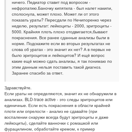
ничего. Педиатор ставит под вопросом -
нефропатию.Баночку кипятила - был налет накипи,
сполоснула, может плохо. Может ли от этого
показать ураты? Пересдали по Нечипоренко через
неделю, результат: лейкоциты - 2000, эритроциты -
5000. Крайняя плоть плохо отодвигается,бывают
покраснения. Все ранее сданные анализы были в
норме. Подскажите если во вторых результатах не
слова об уратах - это значит их нет? А в первых не
было эритроцитов и лейкоцитов? И ещё вопрос
какие ещё можно сдать анализы, я так понимаю по
этим данным нельзя поставить такой диагноз.
Заранее спасибо за ответ.
Здравствуйте.
Если ураты не определяются, значит их не обнаружили в
анализах. BLD-trace active - это следы эритроцитов или
единичные. Если есть покраснения в области крайней
плоти или опрелости - анализ не сдавайте (при
воспалении снаружи всегда будут эритроциты и даже
лейкоциты), сделайте ванночки с ромашкой или
фурацилином, обработайте кремом, к пример