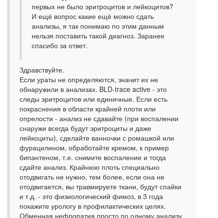
первых не было эритроцитов и лейкоцитов?
И ещё вопрос какие ещё можно сдать
анализы, я так понимаю по этим данным
нельзя поставить такой диагноз. Заранее
спасибо за ответ.
Здравствуйте.
Если ураты не определяются, значит их не
обнаружили в анализах. BLD-trace active - это
следы эритроцитов или единичные. Если есть
покраснения в области крайней плоти или
опрелости - анализ не сдавайте (при воспалении
снаружи всегда будут эритроциты и даже
лейкоциты), сделайте ванночки с ромашкой или
фурацилином, обработайте кремом, к пример
бипантеном, т.е. снимите воспаление и тогда
сдайте анализ. Крайнюю плоть специально
отодвигать не нужно, тем более, если она не
отодвигается, вы травмируете ткани, будут спайки
и т.д. - это физиологический фимоз, в 3 года
покажите урологу в профилактических целях.
Обменная нефропатия просто по одному анализу